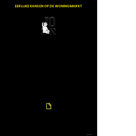
EERLIJKE KANSEN OP DE WONINGMARKT
44 JAAR VOOR
BEST "STEM
LOKAAL - STEM
JO"
Bekijk of download hier
ons
volledig programma